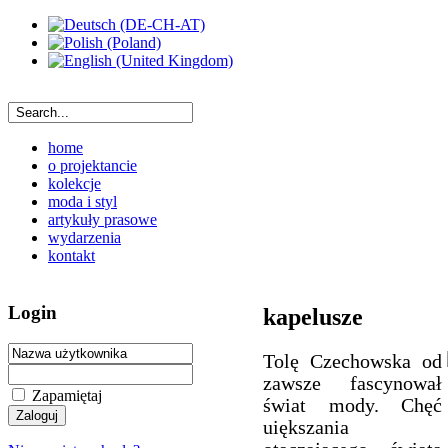
home
o projektancie
kolekcje
moda i styl
artykuły prasowe
wydarzenia
kontakt
Login
kapelusze
Tolę Czechowska od
zawsze fascynował
Zapamiętaj
świat mody. Chęć
uiększania