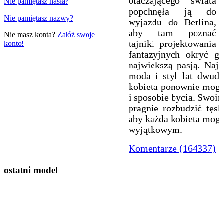
otaczającego świata
Nie pamiętasz hasła?
popchnęła ją do
Nie pamiętasz nazwy?
wyjazdu do Berlina,
aby tam poznać
Nie masz konta?
Załóż swoje
tajniki projektowania
konto!
fantazyjnych okryć g
największą pasją. Naj
moda i styl lat dwud
kobieta ponownie mogł
i sposobie bycia. Sw
pragnie rozbudzić tę
aby każda kobieta mog
wyjątkowym.
Komentarze (164337)
ostatni model