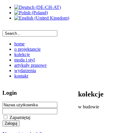
home
o projektancie
kolekcje
moda i styl
artykuły prasowe
wydarzenia
kontakt
Login
kolekcje
w budowie
Zapamiętaj